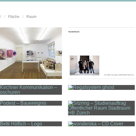
l
/
Fläche
/
Raum